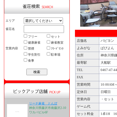
エリア
雀荘名
フリー
セット
店舗名
パピヨン
健康麻雀
麻雀教室
よみがな
ぱぴよん
営業内容
禁煙
ﾌﾘｰﾄﾞﾘﾝｸ
学生割引
駐車場
住所
神奈川県鎌倉
食事
最寄駅
大船駅
TEL
0467-47-4
FAX
営業時間
10:00AM～
定休日
日曜日
営業内容
・セッ
リーチ麻雀 とんぼ
ゲーム代
神奈川県藤沢市南藤沢2-10
ワカバビル6F
セット料金
1卓1H 1