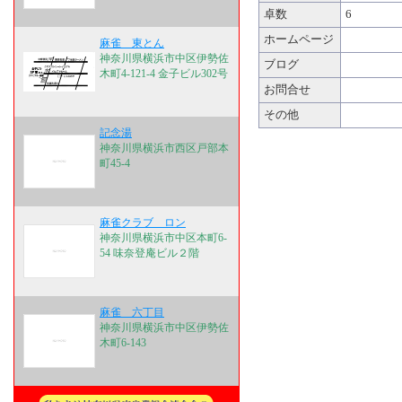
卓数
6
ホームページ
麻雀 東とん
神奈川県横浜市中区伊勢佐
ブログ
木町4-121-4 金子ビル302号
お問合せ
その他
記念湯
神奈川県横浜市西区戸部本
町45-4
麻雀クラブ ロン
神奈川県横浜市中区本町6-
54 味奈登庵ビル２階
麻雀 六丁目
神奈川県横浜市中区伊勢佐
木町6-143