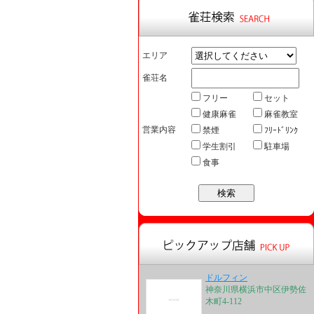
エリア
雀荘名
フリー
セット
健康麻雀
麻雀教室
営業内容
禁煙
ﾌﾘｰﾄﾞﾘﾝｸ
学生割引
駐車場
食事
ドルフィン
神奈川県横浜市中区伊勢佐
木町4-112