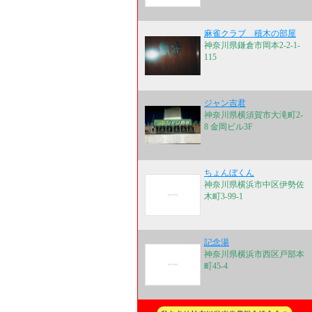
麻雀クラブ 積木の部屋
神奈川県鎌倉市岡本2-2-1-
115
ジャン吉君
神奈川県横須賀市大滝町2-
8 金岡ビル3F
ちょんぼくん
神奈川県横浜市中区伊勢佐
木町3-99-1
記念湯
神奈川県横浜市西区戸部本
町45-4