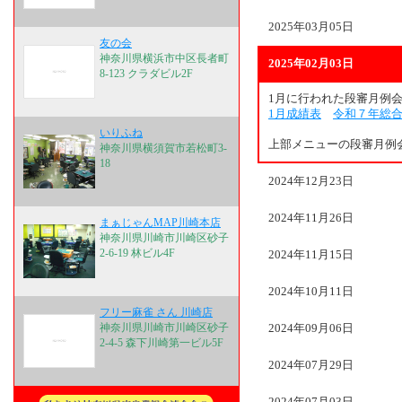
2025年03月05日
友の会
神奈川県横浜市中区長者町
2025年02月03日
8-123 クラダビル2F
1月に行われた段審月例
1月成績表
令和７年総
いりふね
上部メニューの段審月例
神奈川県横須賀市若松町3-
18
2024年12月23日
2024年11月26日
まぁじゃんMAP川崎本店
神奈川県川崎市川崎区砂子
2-6-19 林ビル4F
2024年11月15日
2024年10月11日
フリー麻雀 さん 川崎店
神奈川県川崎市川崎区砂子
2024年09月06日
2-4-5 森下川崎第一ビル5F
2024年07月29日