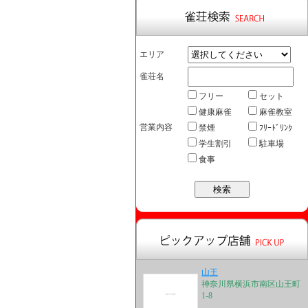
エリア
雀荘名
フリー
セット
健康麻雀
麻雀教室
営業内容
禁煙
ﾌﾘｰﾄﾞﾘﾝｸ
学生割引
駐車場
食事
山王
神奈川県横浜市南区山王町
1-8