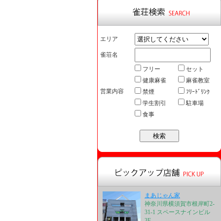
エリア
雀荘名
フリー
セット
健康麻雀
麻雀教室
営業内容
禁煙
ﾌﾘｰﾄﾞﾘﾝｸ
学生割引
駐車場
食事
まあじゃん家
神奈川県横須賀市根岸町2-
31-1 スペースナインビル
3F